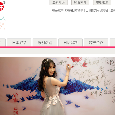
最新开班
师资简介
电视报道
在帝京申请免费日本留学
|
日语能力考试报名
|
最
学
日本游学
原创活动
日语资料
跨界合作