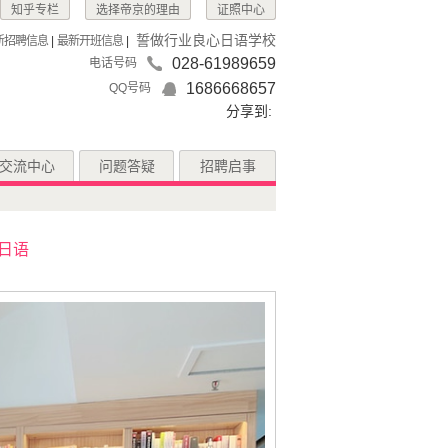
知乎专栏
选择帝京的理由
证照中心
誓做行业良心日语学校
新招聘信息
|
最新开班信息
|
028-61989659
电话号码
1686668657
QQ号码
分享到:
交流中心
问题答疑
招聘启事
日语