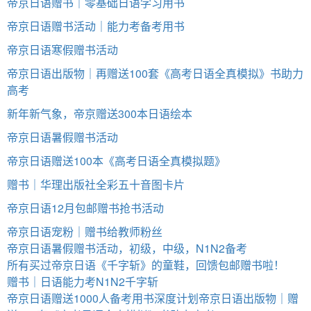
帝京日语赠书｜零基础日语学习用书
帝京日语赠书活动｜能力考备考用书
帝京日语寒假赠书活动
帝京日语出版物｜再赠送100套《高考日语全真模拟》书助力
高考
新年新气象，帝京赠送300本日语绘本
帝京日语暑假赠书活动
帝京日语赠送100本《高考日语全真模拟题》
赠书｜华理出版社全彩五十音图卡片
帝京日语12月包邮赠书抢书活动
帝京日语宠粉｜赠书给教师粉丝
帝京日语暑假赠书活动，初级，中级，N1N2备考
所有买过帝京日语《千字斩》的童鞋，回馈包邮赠书啦！
赠书｜日语能力考N1N2千字斩
帝京日语赠送1000人备考用书深度计划
帝京日语出版物｜赠