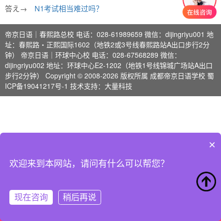
苹果上有哪些好的日
苦労様」区别？
能力考N5N4N3真题
语学习app？
《你的名字》里わた
用法？
答え→
N1考试相当难过吗？
教师辞职想去留学？
语学习app？
日语如何学好？
集下载
在日本哪些地方可以
し的用法？
帝京日语｜春熙路总校 电话：028-61989659 微信：dijingriyu001 地
学日语要花多少钱？
我为什么学日语？
日语中有哪些绕口
碰见女优？
址：春熙路・正熙国际1602（地铁2或3号线春熙路站A出口步行2分
钟） 帝京日语｜环球中心校 电话：028-67568289 微信：
资料下载
ここ注目
资料汇总
令?
dijingriyu002 地址：环球中心E2-1202（地铁1号线锦城广场站A出口
步行2分钟） Copyright © 2008-
2026 版权所属 成都帝京日语学校
蜀
一万左右预算去日本
ICP备19041217号-1
技术支持：
大量科技
怎么玩？
×
欢迎来到本网站，请问有什么可以帮您？
现在咨询
稍后再说
学校导航
咨询热线