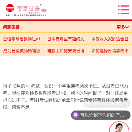
问题答疑
更多
日语零基础到通过n1
日本有哪些有趣的文
中低收入家庭适合日
成为日语教师所需哪
最快要多久？
电脑上如何安装日语
化？
如何选择日语学校不
本留学吗？
日本留学中什么让你
些素质？
东京留学如何面对福
输入法？
N1考试相当难过
被坑？
日语中“你”有多少种
坚持下来？
哪些日剧/纪录片对
岛核事件？
日语中“我”有多少种
吗？
报了12月的N1考试，认识一个学姐连考两次不过。从没考过能力
有什么全面了解日本
说法？
日语中“他／她”有多
留学有帮助？
有什么让你想放弃学
说法？
考，现在撑死顶多也就能考过N2，剩下的时间报了一对一还是更
大家的日语练习ABC
的记录片？
少种说法？
传送用
日本留学做什么能防
日语的瞬间？
担心过不了。有N1考试经历的前辈们说说感受还有具体如何备考
现在有优惠活动吗
呗。感激不尽。
传统日本婚礼是怎样
该怎么做？
初级日语的は和が的
日本留学打工时必须
止抑郁？
可以介绍下你们的产品么
「お疲れ様」和「ご
的？
安卓上有哪些好的日
区别？
日语中“気”有多少种
掌握的用语？